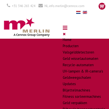
+31 346 265 424
NL.info.merlin@cennox.com
Home
Producten
Valsgelddetectoren
Geld wisselautomaten
Recycle-automaten
UV-lampen & IR-camera's
Geldweegschalen
Updates
Biljettelmachines
Fitness sorteermachines
Geld verpakken