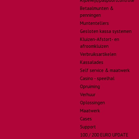
Rijbewijs/paspoortcontrole
Betaalmunten &
penningen
Muntentellers
Gesloten kassa systemen
Kluizen-Afstort- en
afroomkluizen
Verbruiksartikelen
Kassalades
Self service & maatwerk
Casino - speelhal
Opruiming
Verhuur
Oplossingen
Maatwerk
Cases
Support
100 / 200 EURO UPDATE