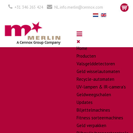
+31 346 265 424
NL.info.merlin@cennox.com
Home
Producten
Valsgelddetectoren
Geld wisselautomaten
Recycle-automaten
UV-lampen & IR-camera's
Geldweegschalen
Updates
Biljettelmachines
Fitness sorteermachines
Geld verpakken