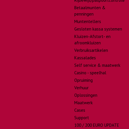
Rijbewijs/paspoortcontrole
Betaalmunten &
penningen
Muntentellers
Gesloten kassa systemen
Kluizen-Afstort- en
afroomkluizen
Verbruiksartikelen
Kassalades
Self service & maatwerk
Casino - speelhal
Opruiming
Verhuur
Oplossingen
Maatwerk
Cases
Support
100 / 200 EURO UPDATE