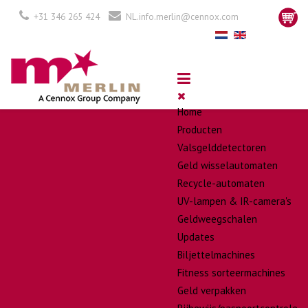
+31 346 265 424
NL.info.merlin@cennox.com
Home
Producten
Valsgelddetectoren
Geld wisselautomaten
Recycle-automaten
UV-lampen & IR-camera's
Geldweegschalen
Updates
Biljettelmachines
Fitness sorteermachines
Geld verpakken