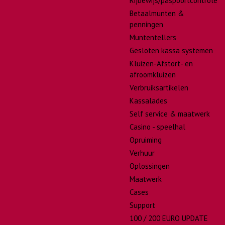
Rijbewijs/paspoortcontrole
Betaalmunten &
penningen
Muntentellers
Gesloten kassa systemen
Kluizen-Afstort- en
afroomkluizen
Verbruiksartikelen
Kassalades
Self service & maatwerk
Casino - speelhal
Opruiming
Verhuur
Oplossingen
Maatwerk
Cases
Support
100 / 200 EURO UPDATE