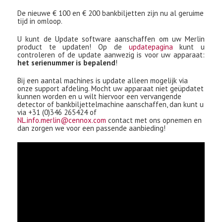
De nieuwe € 100 en € 200 bankbiljetten zijn nu al geruime
tijd in omloop.
U kunt de Update software aanschaffen om uw Merlin
product te updaten! Op de
updatepagina
kunt u
controleren of de update aanwezig is voor uw apparaat:
het serienummer is bepalend
!
Bij een aantal machines is update alleen mogelijk via
onze support afdeling. Mocht uw apparaat niet geüpdatet
kunnen worden en u wilt hiervoor een vervangende
detector of bankbiljettelmachine aanschaffen, dan kunt u
via +31 (0)346 265424 of
NL.info.merlin@cennox.com
contact met ons opnemen en
dan zorgen we voor een passende aanbieding!