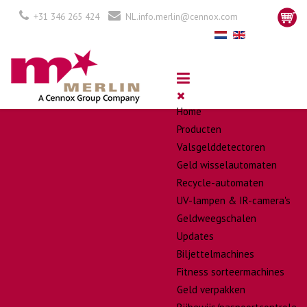
+31 346 265 424
NL.info.merlin@cennox.com
Home
Producten
Valsgelddetectoren
Geld wisselautomaten
Recycle-automaten
UV-lampen & IR-camera's
Geldweegschalen
Updates
Biljettelmachines
Fitness sorteermachines
Geld verpakken