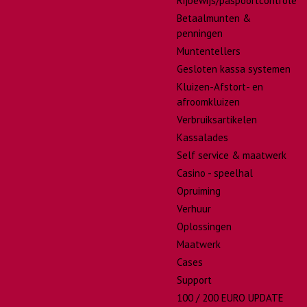
Rijbewijs/paspoortcontrole
Betaalmunten &
penningen
Muntentellers
Gesloten kassa systemen
Kluizen-Afstort- en
afroomkluizen
Verbruiksartikelen
Kassalades
Self service & maatwerk
Casino - speelhal
Opruiming
Verhuur
Oplossingen
Maatwerk
Cases
Support
100 / 200 EURO UPDATE