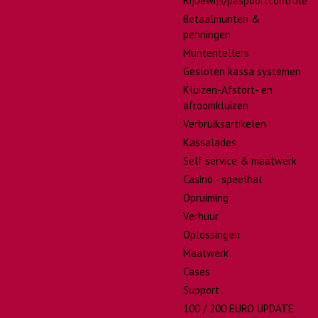
Rijbewijs/paspoortcontrole
Betaalmunten &
penningen
Muntentellers
Gesloten kassa systemen
Kluizen-Afstort- en
afroomkluizen
Verbruiksartikelen
Kassalades
Self service & maatwerk
Casino - speelhal
Opruiming
Verhuur
Oplossingen
Maatwerk
Cases
Support
100 / 200 EURO UPDATE