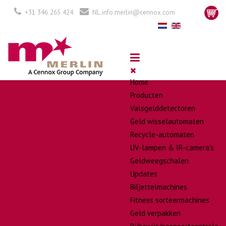
+31 346 265 424
NL.info.merlin@cennox.com
Home
Producten
Valsgelddetectoren
Geld wisselautomaten
Recycle-automaten
UV-lampen & IR-camera's
Geldweegschalen
Updates
Biljettelmachines
Fitness sorteermachines
Geld verpakken