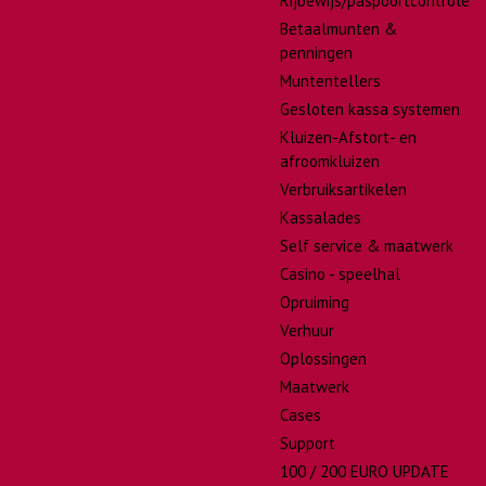
Rijbewijs/paspoortcontrole
Betaalmunten &
penningen
Muntentellers
Gesloten kassa systemen
Kluizen-Afstort- en
afroomkluizen
Verbruiksartikelen
Kassalades
Self service & maatwerk
Casino - speelhal
Opruiming
Verhuur
Oplossingen
Maatwerk
Cases
Support
100 / 200 EURO UPDATE