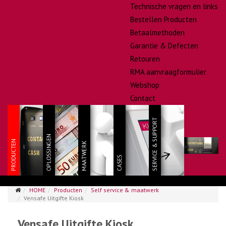
Technische vragen en links
Bestellen Producten
Betaalmethoden
Garantie & Defecten
Retouren
RMA aanvraagformulier
Webshop
Contact
HOME
Producten
Self service & maatwerk
Vensafe Uitgifte Kiosk
Vensafe Uitgifte Kiosk