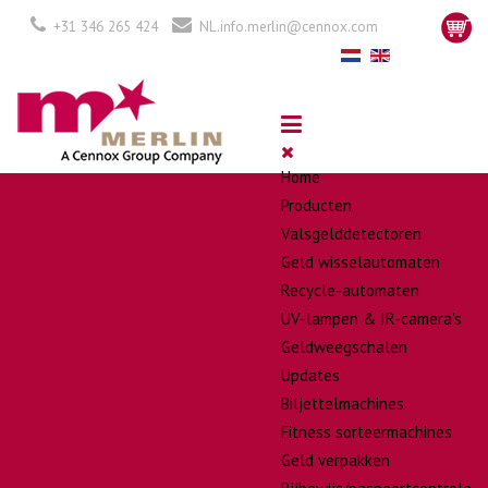
+31 346 265 424
NL.info.merlin@cennox.com
Home
Producten
Valsgelddetectoren
Geld wisselautomaten
Recycle-automaten
UV-lampen & IR-camera's
Geldweegschalen
Updates
Biljettelmachines
Fitness sorteermachines
Geld verpakken