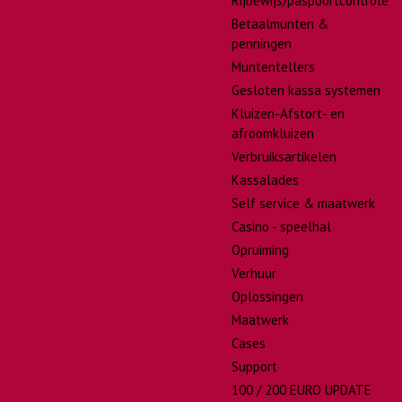
Rijbewijs/paspoortcontrole
Betaalmunten &
penningen
Muntentellers
Gesloten kassa systemen
Kluizen-Afstort- en
afroomkluizen
Verbruiksartikelen
Kassalades
Self service & maatwerk
Casino - speelhal
Opruiming
Verhuur
Oplossingen
Maatwerk
Cases
Support
100 / 200 EURO UPDATE