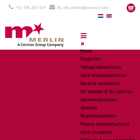
+31 346 265 424
NL.info.merlin@cennox.com
Home
Producten
Valsgelddetectoren
Geld wisselautomaten
Recycle-automaten
UV-lampen & IR-camera's
Geldweegschalen
Updates
Biljettelmachines
Fitness sorteermachines
Geld verpakken