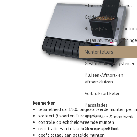
Fitness sorteermachines
Geld verpakken
Rijbewijs/paspoortcontrol
Betaalmunten & penning
Muntentellers
Gesloten kassa systemen
Kluizen-Afstort- en
afroomkluizen
Verbruiksartikelen
Kenmerken
Kassalades
telsnelheid ca. 1100 ongesorteerde munten per m
sorteert 9 soorten Euro munten
Self service & maatwerk
controle op echtheid/vreemde munten
Casino - speelhal
registratie van totaalbedrag per telling,
geeft totaal aan getelde munten