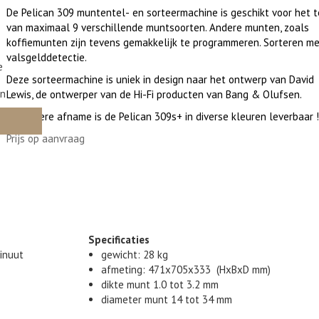
De Pelican 309 muntentel-
en sorteermachine is geschikt voor het t
van maximaal 9 verschillende muntsoorten. Andere munten, zoals
koffiemunten zijn tevens gemakkelijk te programmeren. Sorteren m
valsgelddetectie.
e
Deze sorteermachine is uniek in design naar het ontwerp van David
en
Lewis, de ontwerper van de Hi-
Fi producten van Bang & Olufsen.
Bij grotere afname is de Pelican 309s+ in diverse kleuren leverbaar !
Prijs op aanvraag
Specificaties
inuut
gewicht: 28 kg
afmeting: 471x705x333 (HxBxD mm)
dikte munt 1.0 tot 3.2 mm
diameter munt 14 tot 34 mm