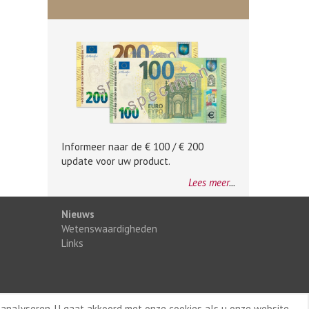
Informeer naar de € 100 / € 200
update voor uw product.
Lees meer
...
Nieuws
Wetenswaardigheden
Links
 analyseren. U gaat akkoord met onze cookies als u onze website