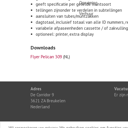
Opruiming
geeft specificatie per getelde muntsoort
tellingen zijnonder te verdelen in subtellingen
Verhuur
aansluiten van tubes/muntzakken
dagtotaal, inclusief totaal van alle ID nummers, 
variabele afpaseenheden cassette / of zakvulling
optioneel: printer, extra display
Downloads
Flyer Pelican 309
(NL)
Adres
Vacatu
De Corridor 9
Er zijn
3621 ZA Breukelen
Nederland
Wij respecteren uw privacy. We gebruiken cookies om functies v