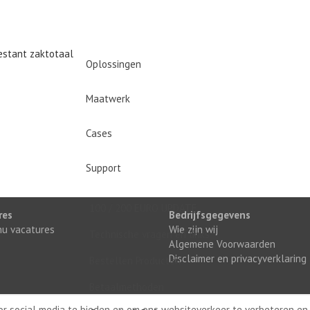
restant zaktotaal
Oplossingen
Maatwerk
Cases
Support
100 / 200 EURO UPDATE
res
Bedrijfsgegevens
 nu vacatures
Wie zijn wij
Technische vragen en links
Algemene Voorwaarden
Disclaimer en privacyverklaring
Bestellen Producten
Betaalmethoden
oor social media te bieden en om ons websiteverkeer te verbeteren en