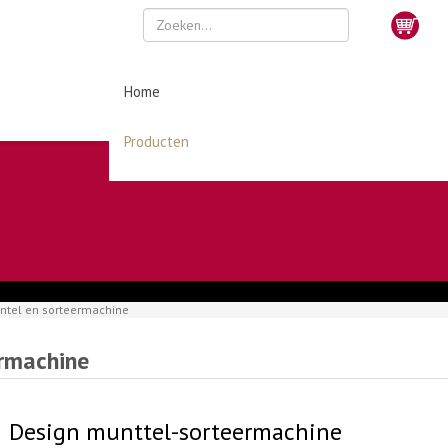
Home
Producten
ntel en sorteermachine
ermachine
Design munttel-sorteermachine