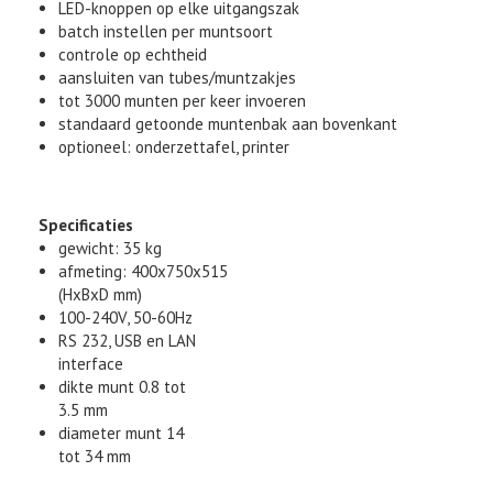
LED-knoppen op elke uitgangszak
batch instellen per muntsoort
controle op echtheid
aansluiten van tubes/muntzakjes
tot 3000 munten per keer invoeren
standaard getoonde muntenbak aan bovenkant
optioneel: onderzettafel, printer
Specificaties
gewicht: 35 kg
afmeting: 400x750x515
(HxBxD mm)
100-240V, 50-60Hz
RS 232, USB en LAN
interface
dikte munt 0.8 tot
3.5 mm
diameter munt 14
tot 34 mm