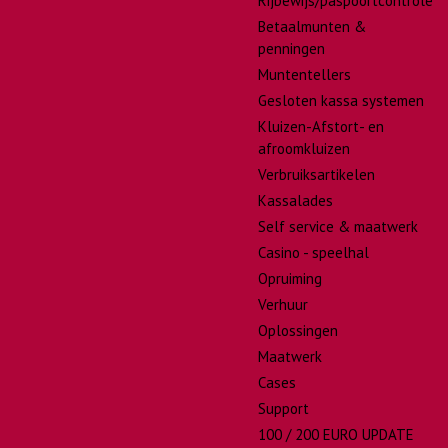
Rijbewijs/paspoortcontrole
Betaalmunten &
penningen
Muntentellers
Gesloten kassa systemen
Kluizen-Afstort- en
afroomkluizen
Verbruiksartikelen
Kassalades
Self service & maatwerk
Casino - speelhal
Opruiming
Verhuur
Oplossingen
Maatwerk
Cases
Support
100 / 200 EURO UPDATE