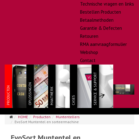
Technische vragen en links
Bestellen Producten
Betaalmethoden
Garantie & Defecten
Retouren
RMA aanvraagformulier
Webshop
Contact
HOME
Producten
Muntentellers
EvoSort Muntentel en sorteermachine
EvoSort Muntentel en