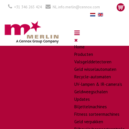
+31 346 265 424
NL.info.merlin@cennox.com
Home
Producten
Valsgelddetectoren
Geld wisselautomaten
Recycle-automaten
UV-lampen & IR-camera's
Geldweegschalen
Updates
Biljettelmachines
Fitness sorteermachines
Geld verpakken