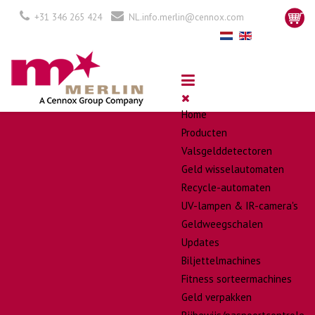
+31 346 265 424
NL.info.merlin@cennox.com
Home
Producten
Valsgelddetectoren
Geld wisselautomaten
Recycle-automaten
UV-lampen & IR-camera's
Geldweegschalen
Updates
Biljettelmachines
Fitness sorteermachines
Geld verpakken