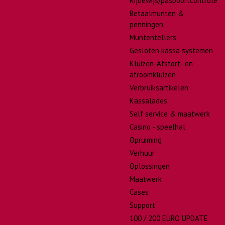
Rijbewijs/paspoortcontrole
Betaalmunten &
penningen
Muntentellers
Gesloten kassa systemen
Kluizen-Afstort- en
afroomkluizen
Verbruiksartikelen
Kassalades
Self service & maatwerk
Casino - speelhal
Opruiming
Verhuur
Oplossingen
Maatwerk
Cases
Support
100 / 200 EURO UPDATE