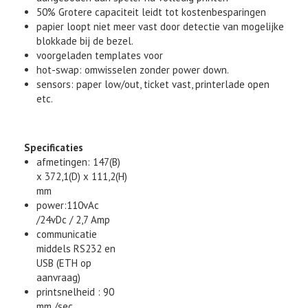
50% Grotere capaciteit leidt tot kostenbesparingen
papier loopt niet meer vast door detectie van mogelijke
blokkade bij de bezel.
voorgeladen templates voor
hot-swap: omwisselen zonder power down.
sensors: paper low/out, ticket vast, printerlade open
etc.
Specificaties
afmetingen: 147(B)
x 372,1(D) x 111,2(H)
mm
power:110vAc
/24vDc / 2,7 Amp
communicatie
middels RS232 en
USB (ETH op
aanvraag)
printsnelheid : 90
mm /sec