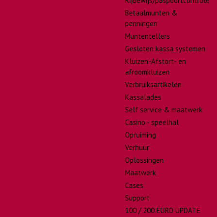
Rijbewijs/paspoortcontrole
Betaalmunten &
penningen
Muntentellers
Gesloten kassa systemen
Kluizen-Afstort- en
afroomkluizen
Verbruiksartikelen
Kassalades
Self service & maatwerk
Casino - speelhal
Opruiming
Verhuur
Oplossingen
Maatwerk
Cases
Support
100 / 200 EURO UPDATE