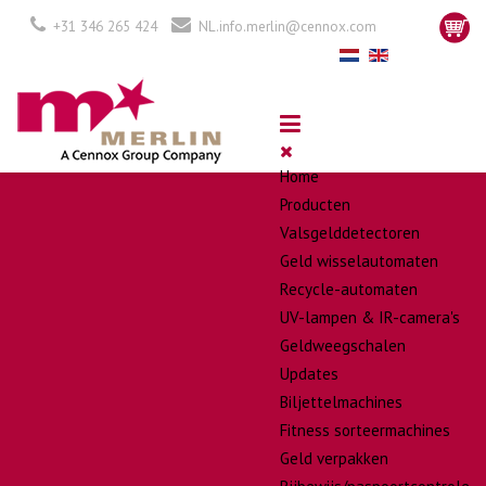
+31 346 265 424
NL.info.merlin@cennox.com
Home
Producten
Valsgelddetectoren
Geld wisselautomaten
Recycle-automaten
UV-lampen & IR-camera's
Geldweegschalen
Updates
Biljettelmachines
Fitness sorteermachines
Geld verpakken