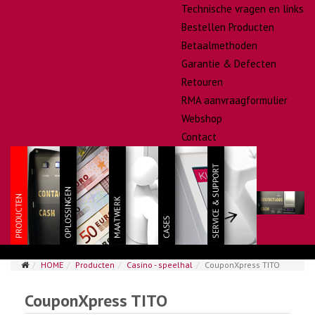
Technische vragen en links
Bestellen Producten
Betaalmethoden
Garantie & Defecten
Retouren
RMA aanvraagformulier
Webshop
Contact
HOME
Producten
Casino - speelhal
CouponXpress TITO
CouponXpress TITO