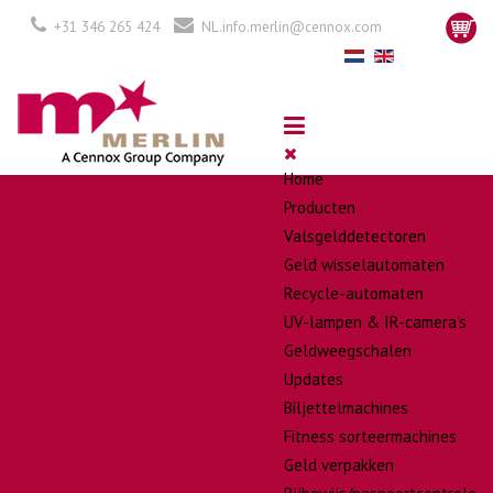
+31 346 265 424
NL.info.merlin@cennox.com
Home
Producten
Valsgelddetectoren
Geld wisselautomaten
Recycle-automaten
UV-lampen & IR-camera's
Geldweegschalen
Updates
Biljettelmachines
Fitness sorteermachines
Geld verpakken