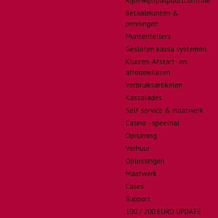
Rijbewijs/paspoortcontrole
Betaalmunten &
penningen
Muntentellers
Gesloten kassa systemen
Kluizen-Afstort- en
afroomkluizen
Verbruiksartikelen
Kassalades
Self service & maatwerk
Casino - speelhal
Opruiming
Verhuur
Oplossingen
Maatwerk
Cases
Support
100 / 200 EURO UPDATE