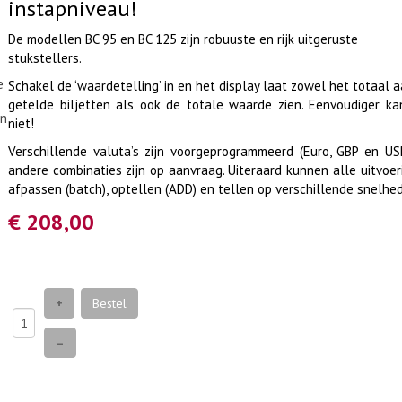
instapniveau!
De modellen BC 95 en BC 125 zijn robuuste en rijk uitgeruste
stukstellers.
e
Schakel de ‘waardetelling’ in en het display laat zowel het totaal 
getelde biljetten als ook de totale waarde zien. Eenvoudiger ka
en
niet!
Verschillende valuta’s zijn voorgeprogrammeerd (Euro, GBP en US
andere combinaties zijn op aanvraag. Uiteraard kunnen alle uitvoe
afpassen (batch), optellen (ADD) en tellen op verschillende snelhe
€ 208,00
+
Bestel
–