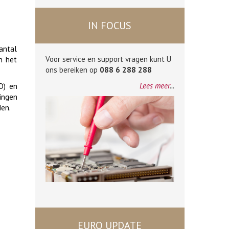
IN FOCUS
aantal
Voor service en support vragen kunt U
n het
ons bereiken op
088 6 288 288
Lees meer
...
D) en
ringen
den.
EURO UPDATE