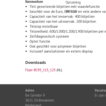
Kenmerken
Opruiming
Telt gesorteerde biljetten mét waardefunctie
Verhuur
Geschikt voor de Euro, GBP, USD en vele andere va
Capaciteit van het invoervak: 400 biljetten
Capaciteit van het uitvoervak: 200 biljetten
Telstop instelbaar
Telsnelheid: 600/1.000/1.200/1.900 biljetten per 
Zelfdiagnostisch systeem
Optel functie
Ook geschikt voor polymeer biljetten
Inclusief aansluitsnoer en extern display
Downloads
Flyer BC95_115_125
(NL)
Adres
Vacatu
De Corridor 9
Er zijn
3621 ZA Breukelen
Nederland