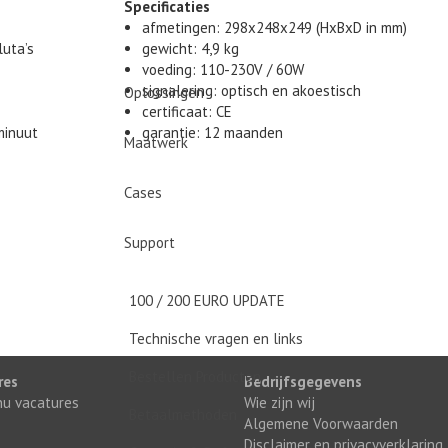
Specificaties
afmetingen: 298x248x249 (HxBxD in mm)
luta’s
gewicht: 4,9 kg
voeding: 110-230V / 60W
signalering: optisch en akoestisch
Oplossingen
certificaat: CE
minuut
garantie: 12 maanden
Maatwerk
Cases
Support
100 / 200 EURO UPDATE
Technische vragen en links
Bestellen Producten
res
Bedrijfsgegevens
 nu vacatures
Wie zijn wij
Betaalmethoden
Algemene Voorwaarden
Disclaimer en privacyverklaring