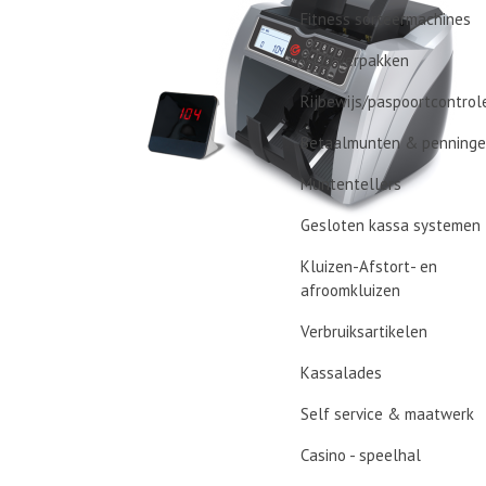
Fitness sorteermachines
Geld verpakken
Rijbewijs/paspoortcontrol
Betaalmunten & penning
Muntentellers
Gesloten kassa systemen
Kluizen-Afstort- en
afroomkluizen
Verbruiksartikelen
Kassalades
Self service & maatwerk
Casino - speelhal