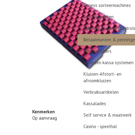
Fitness sorteermachines
Geld verpakken
Rijbewijs/paspoortcontrol
Betaalmunten & penning
Muntentellers
Gesloten kassa systemen
Kluizen-Afstort- en
afroomkluizen
Verbruiksartikelen
Kassalades
Kenmerken
Self service & maatwerk
Op aanvraag
Casino - speelhal