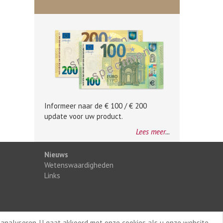
Informeer naar de € 100 / € 200
update voor uw product.
Lees meer
...
Nieuws
Wetenswaardigheden
Links
 analyseren. U gaat akkoord met onze cookies als u onze website