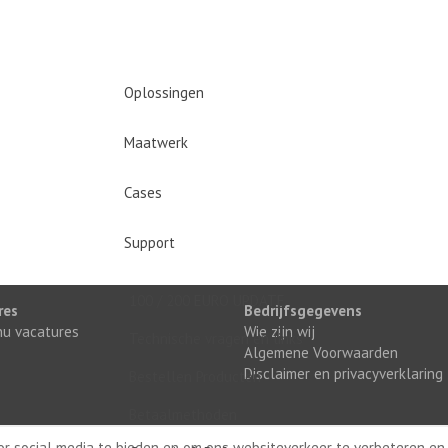
Oplossingen
Maatwerk
Cases
Support
100 / 200 EURO UPDATE
res
Bedrijfsgegevens
 nu vacatures
Wie zijn wij
Technische vragen en links
Algemene Voorwaarden
Disclaimer en privacyverklaring
Bestellen Producten
Betaalmethoden
oor social media te bieden en om ons websiteverkeer te verbeteren en