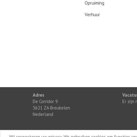
Opruiming
Verhuur
Adres
Vacatu
De Corridor 9
Er zijn
3621 ZA Breukelen
Nederland
Wij respecteren uw privacy. We gebruiken cookies om functies v