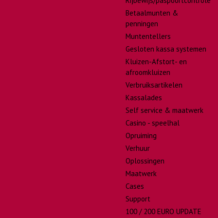
Rijbewijs/paspoortcontrole
Betaalmunten &
penningen
Muntentellers
Gesloten kassa systemen
Kluizen-Afstort- en
afroomkluizen
Verbruiksartikelen
Kassalades
Self service & maatwerk
Casino - speelhal
Opruiming
Verhuur
Oplossingen
Maatwerk
Cases
Support
100 / 200 EURO UPDATE