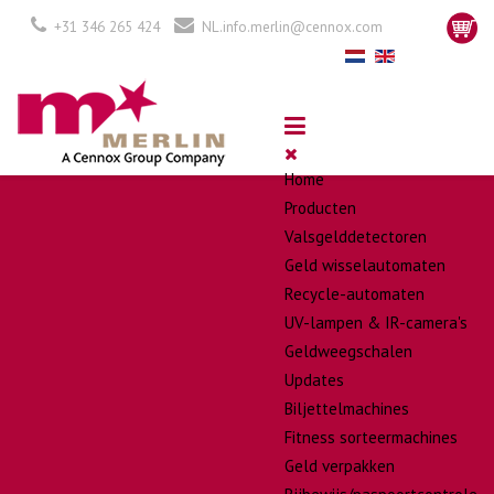
+31 346 265 424
NL.info.merlin@cennox.com
Home
Producten
Valsgelddetectoren
Geld wisselautomaten
Recycle-automaten
UV-lampen & IR-camera's
Geldweegschalen
Updates
Biljettelmachines
Fitness sorteermachines
Geld verpakken