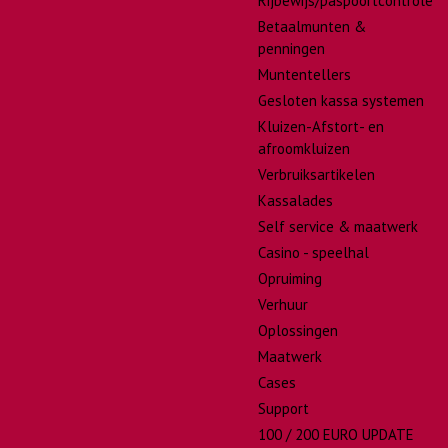
Rijbewijs/paspoortcontrole
Betaalmunten &
penningen
Muntentellers
Gesloten kassa systemen
Kluizen-Afstort- en
afroomkluizen
Verbruiksartikelen
Kassalades
Self service & maatwerk
Casino - speelhal
Opruiming
Verhuur
Oplossingen
Maatwerk
Cases
Support
100 / 200 EURO UPDATE