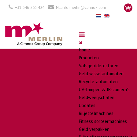
+31 346 265 424
NL.info.merlin@cennox.com
Home
Producten
Valsgelddetectoren
Geld wisselautomaten
Recycle-automaten
UV-lampen & IR-camera's
Geldweegschalen
Updates
Biljettelmachines
Fitness sorteermachines
Geld verpakken